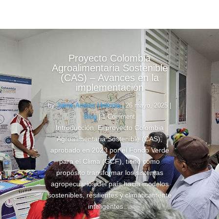
Proyecto Colombia
Agroalimentaria Sostenible
(CAS) – Avances en la
implementación
by
Jaime Andrés Urdinola
|
26 mayo, 2025
|
Blog
| 1 Comment
Introducción El proyecto Colombia
Agroalimentaria Sostenible (CAS),
aprobado en 2023 por el Fondo Verde
para el Clima (GCF), tiene como
propósito transformar los sistemas
agropecuarios del país hacia modelos
sostenibles, resilientes y climáticamente
inteligentes....